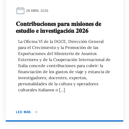
28 ABRIL 2026
𝐂𝐨𝐧𝐭𝐫𝐢𝐛𝐮𝐜𝐢𝐨𝐧𝐞𝐬 𝐩𝐚𝐫𝐚 𝐦𝐢𝐬𝐢𝐨𝐧𝐞𝐬 𝐝𝐞
𝐞𝐬𝐭𝐮𝐝𝐢𝐨 𝐞 𝐢𝐧𝐯𝐞𝐬𝐭𝐢𝐠𝐚𝐜𝐢𝐨́𝐧 𝟐𝟎𝟐𝟔
La Oficina VI de la DGCE, Dirección General
para el Crecimiento y la Promoción de las
Exportaciones del Ministerio de Asuntos
Exteriores y de la Cooperación Internacional de
Italia concede contribuciones para cubrir: la
financiación de los gastos de viaje y estancia de
investigadores, docentes, expertos,
personalidades de la cultura y operadores
culturales italianos o […]
LEE MAS