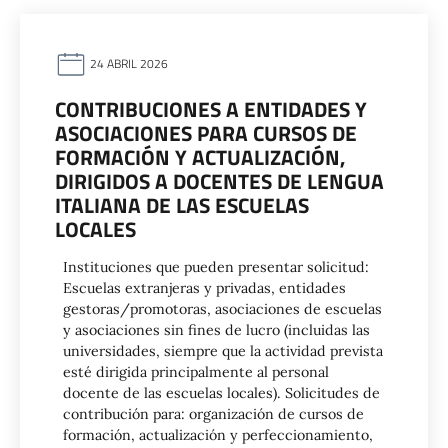
24 ABRIL 2026
CONTRIBUCIONES A ENTIDADES Y
ASOCIACIONES PARA CURSOS DE
FORMACIÓN Y ACTUALIZACIÓN,
DIRIGIDOS A DOCENTES DE LENGUA
ITALIANA DE LAS ESCUELAS
LOCALES
Instituciones que pueden presentar solicitud:
Escuelas extranjeras y privadas, entidades
gestoras/promotoras, asociaciones de escuelas
y asociaciones sin fines de lucro (incluidas las
universidades, siempre que la actividad prevista
esté dirigida principalmente al personal
docente de las escuelas locales). Solicitudes de
contribución para: organización de cursos de
formación, actualización y perfeccionamiento,