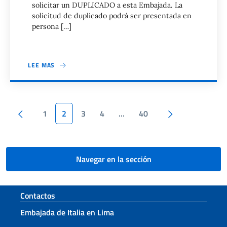
solicitar un DUPLICADO a esta Embajada. La
solicitud de duplicado podrá ser presentada en
persona […]
LEE MAS
Paginación
Pagina anterior
Siguiente pág
1
2
3
4
…
40
Navegar en la sección
Sezione footer
Contactos
Embajada de Italia en Lima