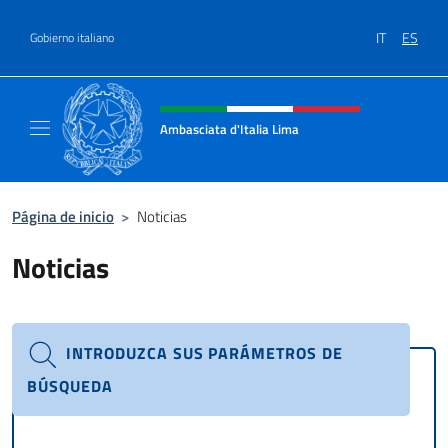
Saltar al contenido
IT
ES
Gobierno italiano
Encabezado del sitio web, redes
Ambasciata d'Italia Lima
Sito Ufficiale Ambasciata d'Italia a Lima
Página de inicio
>
Noticias
Noticias
INTRODUZCA SUS PARÁMETROS DE
BÚSQUEDA