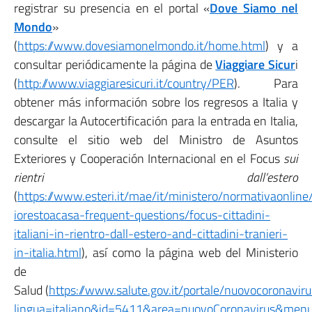
registrar su presencia en el portal «
Dove Siamo nel
Mondo
»
(
https://www.dovesiamonelmondo.it/home.html
) y a
consultar periódicamente la página de
Viaggiare Sicur
i
(
http://www.viaggiaresicuri.it/country/PER
). Para
obtener más información sobre los regresos a Italia y
descargar la Autocertificación para la entrada en Italia,
consulte el sitio web del Ministro de Asuntos
Exteriores y Cooperación Internacional en el Focus
sui
rientri dall’estero
(
https://www.esteri.it/mae/it/ministero/normativaonline
iorestoacasa-frequent-questions/focus-cittadini-
italiani-in-rientro-dall-estero-and-cittadini-tranieri-
in-italia.html
), así como la página web del Ministerio
de
Salud (
https://www.salute.gov.it/portale/nuovocoronavir
lingua=italiano&id=5411&area=nuovoCoronavirus&men