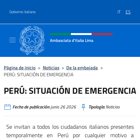
Saltar al contenido
IT
ES
Gobierno italiano
Encabezado del sitio web, redes
Ambasciata d'Italia Lima
Sito Ufficiale Ambasciata d'Italia a Lima
Página de inicio
>
Noticias
>
De la embajada
>
PERÚ: SITUACIÓN DE EMERGENCIA
PERÚ: SITUACIÓN DE EMERGENCIA
Fecha de publicación:
junio 26 2026
Tipología:
Noticias
Se invitan a todos los ciudadanos italianos presentes
temporalmente en Perú por cualquier motivo a