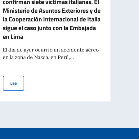
confirman siete víctimas italianas. El
toma
Ministerio de Asuntos Exteriores y de
Fuji
la Cooperación Internacional de Italia
La Vi
sigue el caso junto con la Embajada
María
en Lima
repres
El día de ayer ocurrió un accidente aéreo
en la zona de Nazca, en Perú,...
Le
esar por el trágico accidente aéreo ocurrido en Perú
Accidente aéreo en Perú: se confirman siete víctimas italianas. El 
Lee
egli Affari Esteri e della Cooperazione Internazionale