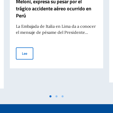
Meloni, expresa su pesar por el
trágico accidente aéreo ocurrido en
Perú
La Embajada de Italia en Lima da a conocer
el mensaje de pésame del Presidente...
Presidente del Consejo de Ministros, Meloni, expresa su p
Lee
ia di Marcinelle – Messaggio del Vice Presidente del Consiglio e Ministro d