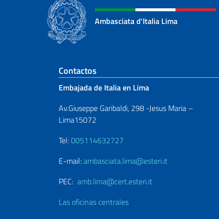
Ambasciata d'Italia Lima
Sezione footer
Contactos
Embajada de Italia en Lima
Av.Giuseppe Garibaldi, 298 -Jesus Maria –
Lima15072
Tel:
005114632727
E-mail:
ambasciata.lima@esteri.it
PEC:
amb.lima@cert.esteri.it
Las oficinas centrales