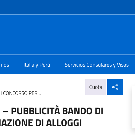
 redes sociales y menú
 Lima
omos
Italia y Perú
Servicios Consulares y Visas
Compa
>
Cuota
I CONCORSO PER...
 – PUBBLICITÀ BANDO DI
AZIONE DI ALLOGGI