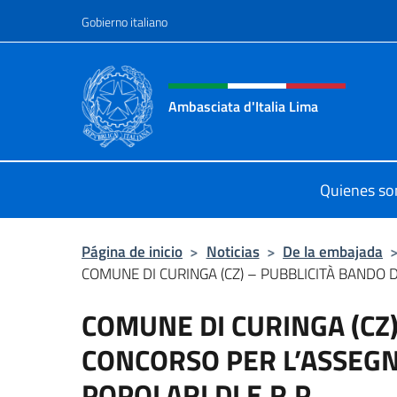
Saltar al contenido
Gobierno italiano
Encabezado del sitio web,
Ambasciata d'Italia Lima
Sito Ufficiale Ambasciata d'Italia a
Quienes s
Página de inicio
>
Noticias
>
De la embajada
COMUNE DI CURINGA (CZ) – PUBBLICITÀ BANDO D
COMUNE DI CURINGA (CZ)
CONCORSO PER L’ASSEGN
POPOLARI DI E.R.P.