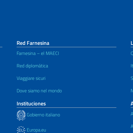
Red Farnesina
L
Farnesina – el MAECI
Q
Red diplomática
I
Viaggiare sicuri
S
Dove siamo nel mondo
N
Instituciones
A
Gobierno italiano
A
Europa.eu