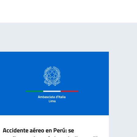
Accidente aéreo en Perú: se
Vicem