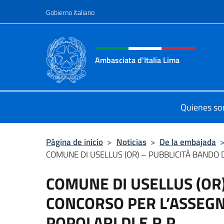
Saltar al contenido
Gobierno italiano
Encabezado del sitio web,
Ambasciata d'Italia Lima
Sito Ufficiale Ambasciata d'Italia a
Quienes s
Página de inicio
>
Noticias
>
De la embajada
COMUNE DI USELLUS (OR) – PUBBLICITÀ BANDO D
COMUNE DI USELLUS (OR)
CONCORSO PER L’ASSEGN
POPOLARI DI E.R.P.