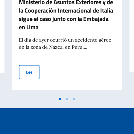
Ministerio de Asuntos Exteriores y de
la Cooperación Internacional de Italia
sigue el caso junto con la Embajada
en Lima
El día de ayer ocurrió un accidente aéreo
en la zona de Nazca, en Perú,...
resa su pesar por el trágico accidente aéreo ocurrido en Perú
Accidente aéreo en Perú: se confirman siete víctimas itali
Lee