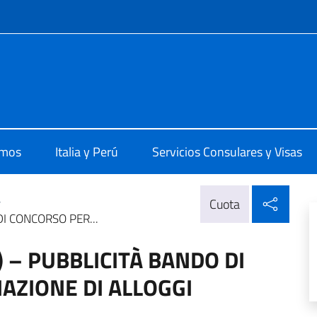
 redes sociales y menú
 Lima
omos
Italia y Perú
Servicios Consulares y Visas
Compa
>
Cuota
I CONCORSO PER...
 – PUBBLICITÀ BANDO DI
AZIONE DI ALLOGGI