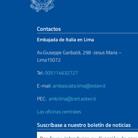
Sezione footer
Contactos
Embajada de Italia en Lima
Av.Giuseppe Garibaldi, 298 -Jesus Maria –
Lima15072
Tel:
005114632727
E-mail:
ambasciata.lima@esteri.it
PEC:
amb.lima@cert.esteri.it
Las oficinas centrales
Suscríbase a nuestro boletín de noticias