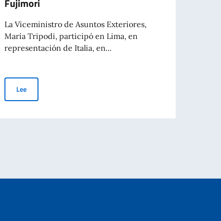
Fujimori
para l
La Viceministro de Asuntos Exteriores,
María Tripodi, participó en Lima, en
representación de Italia, en...
Le
Viceministro Tripodi en Lima para la toma de mando de la Presiden
Lee
anas. El Ministerio de Asuntos Exteriores y de la Cooperación Internacional 