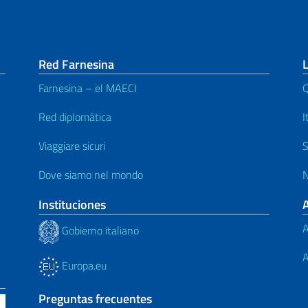
Red Farnesina
L
Farnesina – el MAECI
Q
Red diplomática
I
Viaggiare sicuri
S
Dove siamo nel mondo
N
Instituciones
A
Gobierno italiano
A
Europa.eu
Preguntas frecuentes