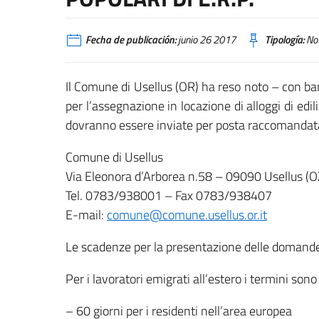
Fecha de publicación:
junio 26 2017
Tipología:
Not
Il Comune di Usellus (OR) ha reso noto – con ba
per l’assegnazione in locazione di alloggi di ed
dovranno essere inviate per posta raccomandata
Comune di Usellus
Via Eleonora d’Arborea n.58 – 09090 Usellus (O
Tel. 0783/938001 – Fax 0783/938407
E-mail:
comune@comune.usellus.or.it
Le scadenze per la presentazione delle domande 
Per i lavoratori emigrati all’estero i termini sono
– 60 giorni per i residenti nell’area europea