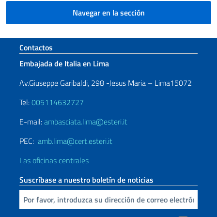
Navegar en la sección
Sezione footer
Contactos
Embajada de Italia en Lima
Av.Giuseppe Garibaldi, 298 -Jesus Maria – Lima15072
Tel:
005114632727
E-mail:
ambasciata.lima@esteri.it
PEC:
amb.lima@cert.esteri.it
Las oficinas centrales
Suscríbase a nuestro boletín de noticias
Inserta tu correo electronico