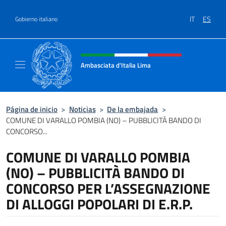
Saltar al contenido
IT
ES
Gobierno italiano
Encabezado del sitio web, redes
Ambasciata d'Italia Lima
Sito Ufficiale Ambasciata d'Italia a Lima
Página de inicio
>
Noticias
>
De la embajada
>
COMUNE DI VARALLO POMBIA (NO) – PUBBLICITÀ BANDO DI
CONCORSO...
COMUNE DI VARALLO POMBIA
(NO) – PUBBLICITÀ BANDO DI
CONCORSO PER L’ASSEGNAZIONE
DI ALLOGGI POPOLARI DI E.R.P.