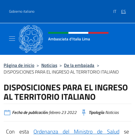
Saltar al contenido
IT
ES
Gobierno italiano
Encabezado del sitio web, redes
Ambasciata d'Italia Lima
Sito Ufficiale Ambasciata d'Italia a Lima
Página de inicio
>
Noticias
>
De la embajada
>
DISPOSICIONES PARA EL INGRESO AL TERRITORIO ITALIANO
DISPOSICIONES PARA EL INGRESO
AL TERRITORIO ITALIANO
Fecha de publicación:
febrero 23 2022
Tipología:
Noticias
Con esta
Ordenanza del Ministro de Salud
se