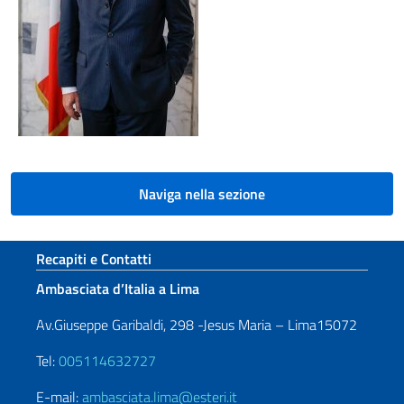
Naviga nella sezione
Sezione footer
Recapiti e Contatti
Ambasciata d’Italia a Lima
Av.Giuseppe Garibaldi, 298 -Jesus Maria – Lima15072
Tel:
005114632727
E-mail:
ambasciata.lima@esteri.it