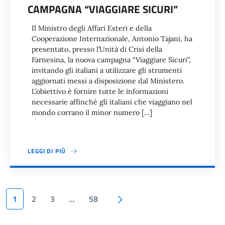
CAMPAGNA “VIAGGIARE SICURI”
Il Ministro degli Affari Esteri e della
Cooperazione Internazionale, Antonio Tajani, ha
presentato, presso l’Unità di Crisi della
Farnesina, la nuova campagna “Viaggiare Sicuri”,
invitando gli italiani a utilizzare gli strumenti
aggiornati messi a disposizione dal Ministero.
L’obiettivo è fornire tutte le informazioni
necessarie affinché gli italiani che viaggiano nel
mondo corrano il minor numero […]
LEGGI DI PIÙ
Paginazione
Pagina successiva
1
2
3
…
58