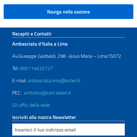
Naviga nella sezione
Sezione footer
Recapiti e Contatti
Ambasciata d’Italia a Lima
Av.Giuseppe Garibaldi, 298 -Jesus Maria – Lima15072
Tel:
005114632727
E-mail:
ambasciata.lima@esteri.it
PEC:
amb.lima@cert.esteri.it
Gli uffici della sede
Iscriviti alla nostra Newsletter
Inserisci la tua email