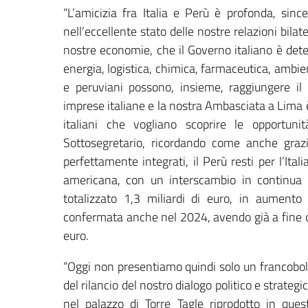
“L’amicizia fra Italia e Perù è profonda, since
nell’eccellente stato delle nostre relazioni bila
nostre economie, che il Governo italiano è dete
energia, logistica, chimica, farmaceutica, ambient
e peruviani possono, insieme, raggiungere il
imprese italiane e la nostra Ambasciata a Lima è 
italiani che vogliano scoprire le opportun
Sottosegretario, ricordando come anche grazi
perfettamente integrati, il Perù resti per l’Ita
americana, con un interscambio in continua c
totalizzato 1,3 miliardi di euro, in aument
confermata anche nel 2024, avendo già a fine ot
euro.
“Oggi non presentiamo quindi solo un francobol
del rilancio del nostro dialogo politico e strat
nel palazzo di Torre Tagle riprodotto in ques