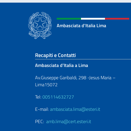
Ambasciata d'Italia Lima
Sezione footer
Recapiti e Contatti
Ambasciata d’Italia a Lima
Av.Giuseppe Garibaldi, 298 -Jesus Maria –
Lima15072
Tel:
005114632727
E-mail:
ambasciata.lima@esteri.it
PEC:
amb.lima@cert.esteri.it