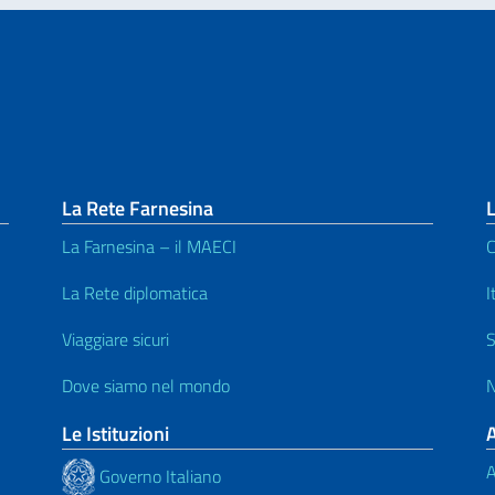
La Rete Farnesina
L
La Farnesina – il MAECI
C
La Rete diplomatica
I
Viaggiare sicuri
S
Dove siamo nel mondo
N
Le Istituzioni
A
Governo Italiano