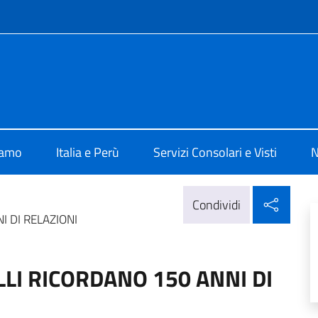
e menù
 Lima
iamo
Italia e Perù
Servizi Consolari e Visti
N
Condi
Condividi
I DI RELAZIONI
LI RICORDANO 150 ANNI DI