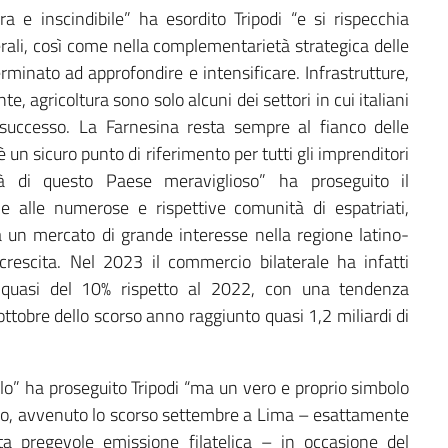
ra e inscindibile” ha esordito Tripodi “e si rispecchia
terali, così come nella complementarietà strategica delle
rminato ad approfondire e intensificare. Infrastrutture,
e, agricoltura sono solo alcuni dei settori in cui italiani
 successo. La Farnesina resta sempre al fianco delle
un sicuro punto di riferimento per tutti gli imprenditori
ità di questo Paese meraviglioso” ha proseguito il
e alle numerose e rispettive comunità di espatriati,
lia un mercato di grande interesse nella regione latino-
rescita. Nel 2023 il commercio bilaterale ha infatti
o quasi del 10% rispetto al 2022, con una tendenza
tobre dello scorso anno raggiunto quasi 1,2 miliardi di
lo” ha proseguito Tripodi “ma un vero e proprio simbolo
egico, avvenuto lo scorso settembre a Lima – esattamente
ta pregevole emissione filatelica – in occasione del