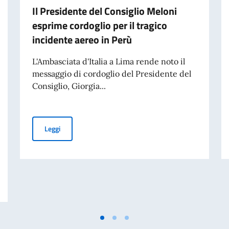
Il Presidente del Consiglio Meloni
esprime cordoglio per il tragico
incidente aereo in Perù
L'Ambasciata d'Italia a Lima rende noto il
messaggio di cordoglio del Presidente del
Consiglio, Giorgia...
Il Presidente del Consiglio Meloni esprime cordoglio per 
Leggi
edia di Marcinelle – Messaggio del Vice Presidente del Consiglio e Ministro