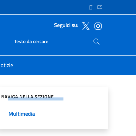
IT
ES
Seguici su:
Cerca nel sito
Ricerca sito live
otizie
vidi sui Social Network
NAVIGA NELLA SEZIONE
Multimedia