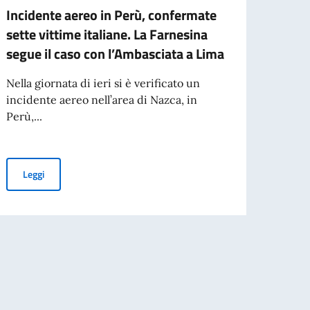
Incidente aereo in Perù, confermate
Sotto
sette vittime italiane. La Farnesina
inse
segue il caso con l’Ambasciata a Lima
Fuji
Nella giornata di ieri si è verificato un
Il Sot
incidente aereo nell’area di Nazca, in
ha par
Perù,...
insedi
il tragico incidente aereo in Perù
Incidente aereo in Perù, confermate sette vittime italiane. La Fa
Leggi
Leg
 degli Affari Esteri e della Cooperazione Internazionale