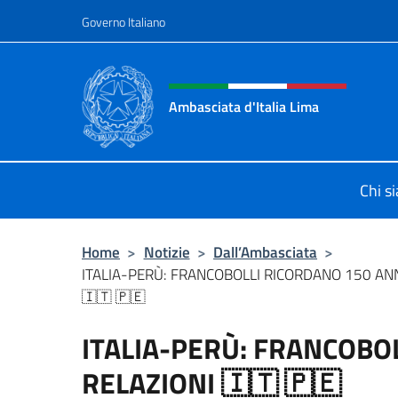
Salta al contenuto
Governo Italiano
Intestazione sito, social 
Ambasciata d'Italia Lima
Sito Ufficiale Ambasciata d'Italia a
Chi s
Home
>
Notizie
>
Dall’Ambasciata
>
ITALIA-PERÙ: FRANCOBOLLI RICORDANO 150 ANN
🇮🇹 🇵🇪
ITALIA-PERÙ: FRANCOBOL
RELAZIONI 🇮🇹 🇵🇪