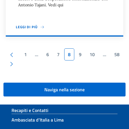
Antonio Tajani. Vedi qui
LEGGI DI PIÙ
Paginazione
Pagina precedente
1
…
6
7
8
9
10
…
58
Pagina successiva
Naviga nella sezione
Sezione footer
Recapiti e Contatti
Ambasciata d’Italia a Lima