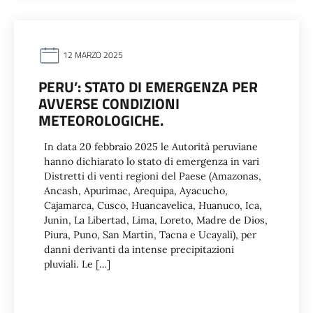
12 MARZO 2025
PERU’: STATO DI EMERGENZA PER
AVVERSE CONDIZIONI
METEOROLOGICHE.
In data 20 febbraio 2025 le Autorità peruviane
hanno dichiarato lo stato di emergenza in vari
Distretti di venti regioni del Paese (Amazonas,
Ancash, Apurimac, Arequipa, Ayacucho,
Cajamarca, Cusco, Huancavelica, Huanuco, Ica,
Junin, La Libertad, Lima, Loreto, Madre de Dios,
Piura, Puno, San Martin, Tacna e Ucayali), per
danni derivanti da intense precipitazioni
pluviali. Le […]