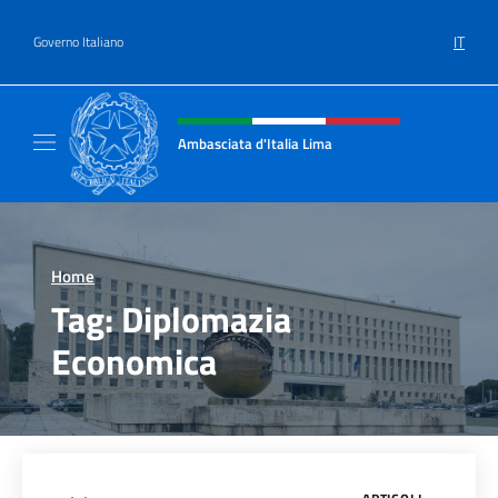
Salta al contenuto
IT
Governo Italiano
Intestazione sito, social e menù
Ambasciata d'Italia Lima
Sito Ufficiale Ambasciata d'Italia a Lima
Home
>
Tag:
Diplomazia
Economica