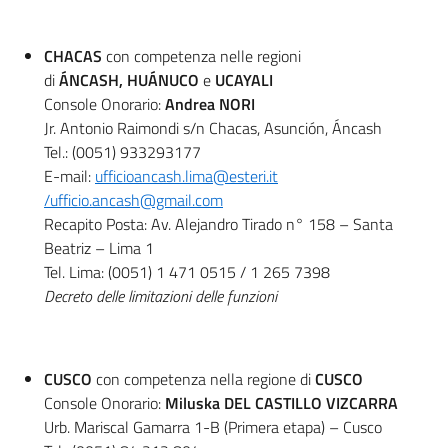
CHACAS
con competenza nelle regioni
di
ÁNCASH, HUÁNUCO
e
UCAYALI
Console Onorario:
Andrea NORI
Jr. Antonio Raimondi s/n Chacas, Asunción, Áncash
Tel.: (0051) 933293177
E-mail:
ufficioancash.lima@esteri.it
/
ufficio.ancash@gmail.com
Recapito Posta: Av. Alejandro Tirado n° 158 – Santa
Beatriz – Lima 1
Tel. Lima: (0051) 1 471 0515 / 1 265 7398
Decreto delle limitazioni delle funzioni
CUSCO
con competenza nella regione di
CUSCO
Console Onorario:
Miluska DEL CASTILLO VIZCARRA
Urb. Mariscal Gamarra 1-B (Primera etapa) – Cusco