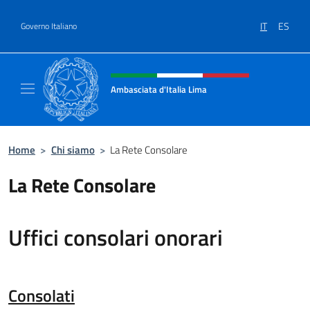
Salta al contenuto
IT
ES
Governo Italiano
Intestazione sito, social e menù
Ambasciata d'Italia Lima
Sito Ufficiale Ambasciata d'Italia a Lima
Home
>
Chi siamo
>
La Rete Consolare
La Rete Consolare
Uffici consolari onorari
Consolati