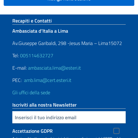
Sezione footer
Recapiti e Contatti
Ambasciata d’Italia a Lima
Av.Giuseppe Garibaldi, 298 -Jesus Maria – Lima15072
Tel:
005114632727
E-mail:
ambasciata.lima@esteri.it
PEC:
amb.lima@cert.esteri.it
Gli uffici della sede
Iscriviti alla nostra Newsletter
Inserisci la tua email
Accettazione GDPR