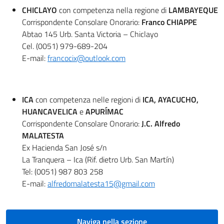
CHICLAYO
con competenza nella regione di
LAMBAYEQUE
Corrispondente Consolare Onorario:
Franco CHIAPPE
Abtao 145 Urb. Santa Victoria – Chiclayo
Cel. (0051) 979-689-204
E-mail:
francocix@outlook.com
ICA
con competenza nelle regioni di
ICA, AYACUCHO,
HUANCAVELICA
e
APURÍMAC
Corrispondente Consolare Onorario:
J.C. Alfredo
MALATESTA
Ex Hacienda San José s/n
La Tranquera – Ica (Rif. dietro Urb. San Martín)
Tel: (0051) 987 803 258
E-mail:
alfredomalatesta15@gmail.com
Naviga nella sezione