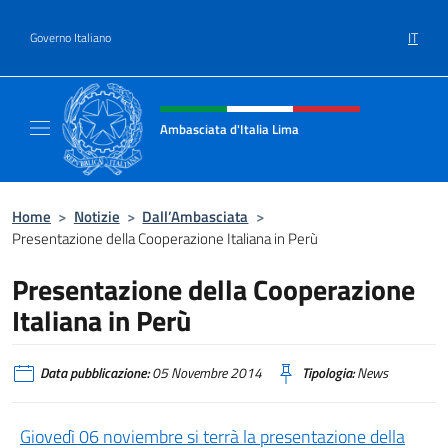
Salta al contenuto
IT
Governo Italiano
Intestazione sito, social e menù
Ambasciata d'Italia Lima
Sito Ufficiale Ambasciata d'Italia a Lima
Home
>
Notizie
>
Dall’Ambasciata
>
Presentazione della Cooperazione Italiana in Perù
Presentazione della Cooperazione
Italiana in Perù
Data pubblicazione:
05 Novembre 2014
Tipologia:
News
Giovedì 06 noviembre si terrà la presentazione della