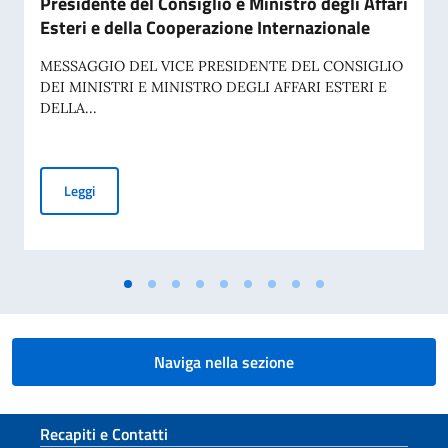
Presidente del Consiglio e Ministro degli Affari
Esteri e della Cooperazione Internazionale
MESSAGGIO DEL VICE PRESIDENTE DEL CONSIGLIO
DEI MINISTRI E MINISTRO DEGLI AFFARI ESTERI E
DELLA...
Commemorazione del 70° anniversario della tragedia di Marci
Leggi
Naviga nella sezione
Sezione footer
Recapiti e Contatti