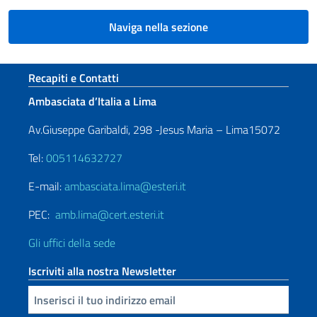
Naviga nella sezione
Sezione footer
Recapiti e Contatti
Ambasciata d’Italia a Lima
Av.Giuseppe Garibaldi, 298 -Jesus Maria – Lima15072
Tel:
005114632727
E-mail:
ambasciata.lima@esteri.it
PEC:
amb.lima@cert.esteri.it
Gli uffici della sede
Iscriviti alla nostra Newsletter
Inserisci la tua email