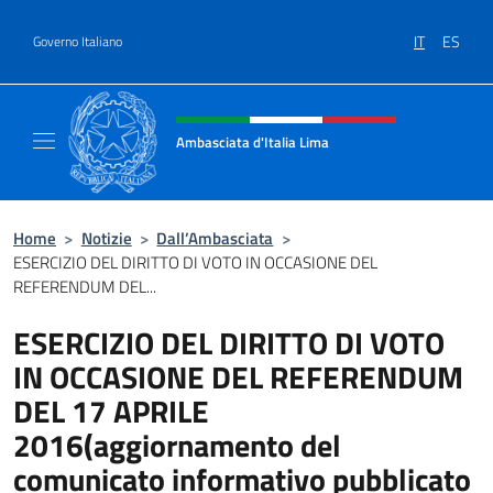
Salta al contenuto
IT
ES
Governo Italiano
Intestazione sito, social e menù
Ambasciata d'Italia Lima
Sito Ufficiale Ambasciata d'Italia a Lima
Home
>
Notizie
>
Dall’Ambasciata
>
ESERCIZIO DEL DIRITTO DI VOTO IN OCCASIONE DEL
REFERENDUM DEL...
ESERCIZIO DEL DIRITTO DI VOTO
IN OCCASIONE DEL REFERENDUM
DEL 17 APRILE
2016(aggiornamento del
comunicato informativo pubblicato