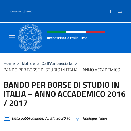
Salta al contenuto
IT
ES
Governo Italiano
Intestazione sito, social e menù
Ambasciata d'Italia Lima
Sito Ufficiale Ambasciata d'Italia a Lima
Home
>
Notizie
>
Dall’Ambasciata
>
BANDO PER BORSE DI STUDIO IN ITALIA – ANNO ACCADEMICO...
BANDO PER BORSE DI STUDIO IN
ITALIA – ANNO ACCADEMICO 2016
/ 2017
Data pubblicazione:
23 Marzo 2016
Tipologia:
News