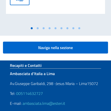
Naviga nella sezione
Sezione footer
Recapiti e Contatti
Ambasciata d’Italia a Lima
Av.Giuseppe Garibaldi, 298 -Jesus Maria – Lima15072
Tel:
005114632727
E-mail:
ambasciata.lima@esteri.it