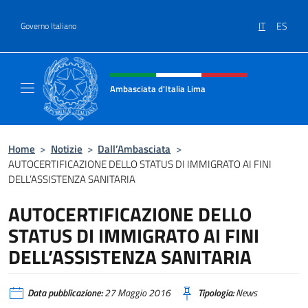
Salta al contenuto
IT
ES
Governo Italiano
Intestazione sito, social e menù
Ambasciata d'Italia Lima
Sito Ufficiale Ambasciata d'Italia a Lima
Home
>
Notizie
>
Dall’Ambasciata
>
AUTOCERTIFICAZIONE DELLO STATUS DI IMMIGRATO AI FINI
DELL’ASSISTENZA SANITARIA
AUTOCERTIFICAZIONE DELLO
STATUS DI IMMIGRATO AI FINI
DELL’ASSISTENZA SANITARIA
Data pubblicazione:
27 Maggio 2016
Tipologia:
News