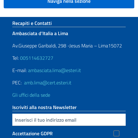
Naviga nella sezione
Sezione footer
Recapiti e Contatti
Ambasciata d’Italia a Lima
Av.Giuseppe Garibaldi, 298 -Jesus Maria – Lima15072
Tel:
005114632727
E-mail:
ambasciata.lima@esteri.it
PEC:
amb.lima@cert.esteri.it
Gli uffici della sede
Iscriviti alla nostra Newsletter
Inserisci la tua email
Accettazione GDPR