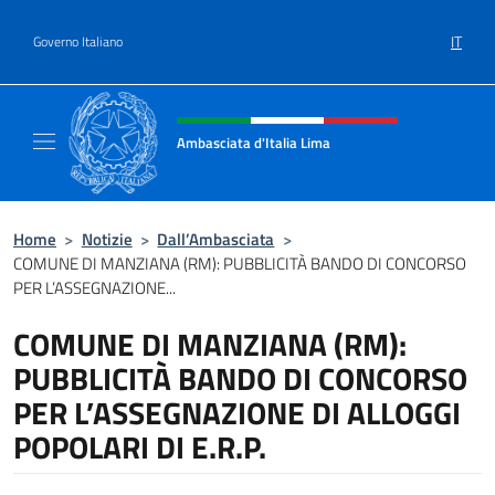
Salta al contenuto
IT
Governo Italiano
Intestazione sito, social e menù
Ambasciata d'Italia Lima
Sito Ufficiale Ambasciata d'Italia a Lima
Home
>
Notizie
>
Dall’Ambasciata
>
COMUNE DI MANZIANA (RM): PUBBLICITÀ BANDO DI CONCORSO
PER L’ASSEGNAZIONE...
COMUNE DI MANZIANA (RM):
PUBBLICITÀ BANDO DI CONCORSO
PER L’ASSEGNAZIONE DI ALLOGGI
POPOLARI DI E.R.P.