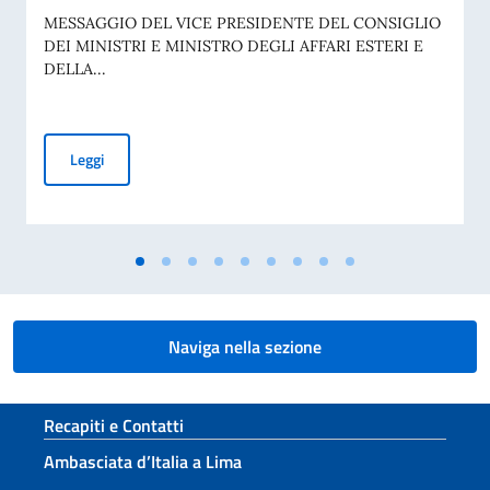
MESSAGGIO DEL VICE PRESIDENTE DEL CONSIGLIO
DEI MINISTRI E MINISTRO DEGLI AFFARI ESTERI E
DELLA...
Commemorazione del 70° anniversario della tragedia di Marci
Leggi
Naviga nella sezione
Sezione footer
Recapiti e Contatti
Ambasciata d’Italia a Lima