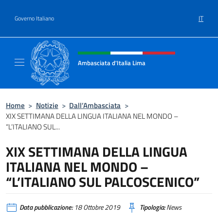
Salta al contenuto
IT
Governo Italiano
Intestazione sito, social e menù
Ambasciata d'Italia Lima
Sito Ufficiale Ambasciata d'Italia a Lima
Home
>
Notizie
>
Dall’Ambasciata
>
XIX SETTIMANA DELLA LINGUA ITALIANA NEL MONDO –
“L’ITALIANO SUL...
XIX SETTIMANA DELLA LINGUA
ITALIANA NEL MONDO –
“L’ITALIANO SUL PALCOSCENICO”
Data pubblicazione:
18 Ottobre 2019
Tipologia:
News