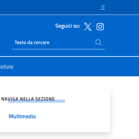
IT
Seguici su:
Cerca nel sito
Ricerca sito live
otizie
vidi sui Social Network
NAVIGA NELLA SEZIONE
Multimedia