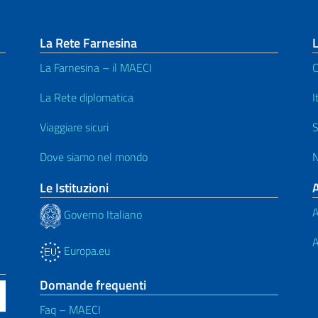
La Rete Farnesina
L
La Farnesina – il MAECI
C
La Rete diplomatica
I
Viaggiare sicuri
S
Dove siamo nel mondo
N
Le Istituzioni
A
Governo Italiano
A
Europa.eu
Domande frequenti
Faq – MAECI