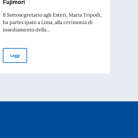
Fujimori
per il
Il Sottosegretario agli Esteri, Maria Tripodi,
ha partecipato a Lima, alla cerimonia di
insediamento della...
Leg
ne. La Farnesina segue il caso con l’Ambasciata a Lima
Sottosegretario Tripodi a Lima per insediamento della Presidente
Leggi