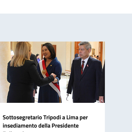
Sottosegretario Tripodi a Lima per
Elez
insediamento della Presidente
Nel 20