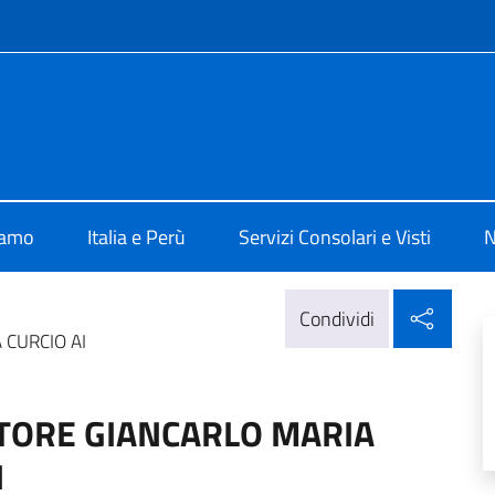
e menù
 Lima
iamo
Italia e Perù
Servizi Consolari e Visti
N
Condi
Condividi
 CURCIO AI
TORE GIANCARLO MARIA
I