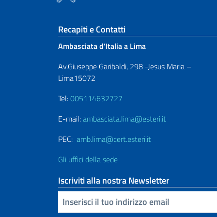
Sezione footer
Recapiti e Contatti
Ambasciata d’Italia a Lima
Av.Giuseppe Garibaldi, 298 -Jesus Maria –
Lima15072
Tel:
005114632727
E-mail:
ambasciata.lima@esteri.it
PEC:
amb.lima@cert.esteri.it
Gli uffici della sede
Iscriviti alla nostra Newsletter
Inserisci la tua email