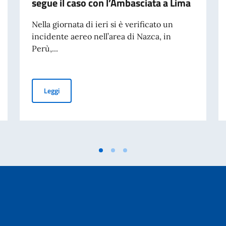
segue il caso con l’Ambasciata a Lima
Nella giornata di ieri si è verificato un
incidente aereo nell’area di Nazca, in
Perù,...
glio per il tragico incidente aereo in Perù
Incidente aereo in Perù, confermate sette vittime italia
Leggi