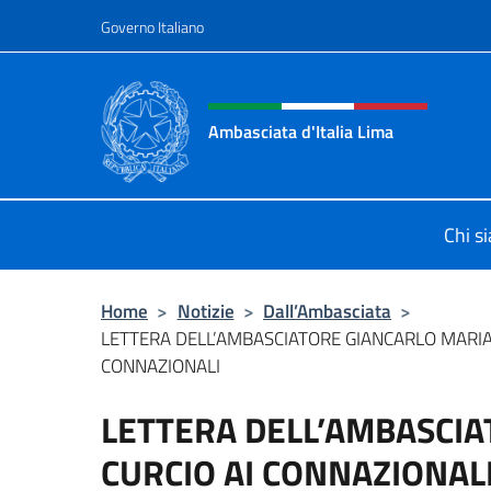
Salta al contenuto
Governo Italiano
Intestazione sito, social 
Ambasciata d'Italia Lima
Sito Ufficiale Ambasciata d'Italia a
Chi s
Home
>
Notizie
>
Dall’Ambasciata
>
LETTERA DELL’AMBASCIATORE GIANCARLO MARIA
CONNAZIONALI
LETTERA DELL’AMBASCIA
CURCIO AI CONNAZIONAL