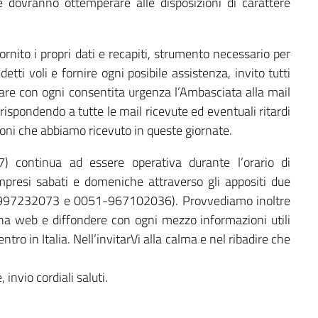
 dovranno ottemperare alle disposizioni di carattere
 fornito i propri dati e recapiti, strumento necessario per
tti voli e fornire ogni posibile assistenza, invito tutti
tare con ogni consentita urgenza l’Ambasciata alla mail
ispondendo a tutte le mail ricevute ed eventuali ritardi
oni che abbiamo ricevuto in queste giornate.
 continua ad essere operativa durante l’orario di
presi sabati e domeniche attraverso gli appositi due
51-997232073 e 0051-967102036). Provvediamo inoltre
na web e diffondere con ogni mezzo informazioni utili
entro in Italia. Nell’invitarVi alla calma e nel ribadire che
nvio cordiali saluti.