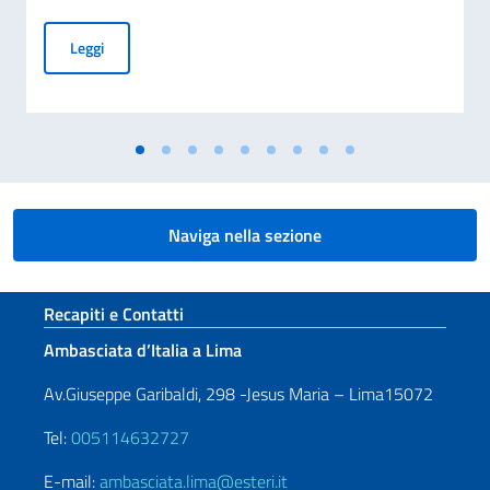
Commemorazione del 70° anniversario della tragedia di Marci
Leggi
Naviga nella sezione
Sezione footer
Recapiti e Contatti
Ambasciata d’Italia a Lima
Av.Giuseppe Garibaldi, 298 -Jesus Maria – Lima15072
Tel:
005114632727
E-mail:
ambasciata.lima@esteri.it