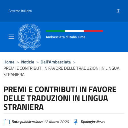
Salta al contenuto
IT
Governo Italiano
Intestazione sito, social e menù
Ambasciata d'Italia Lima
Sito Ufficiale Ambasciata d'Italia a Lima
Home
>
Notizie
>
Dall’Ambasciata
>
PREMI E CONTRIBUTI IN FAVORE DELLE TRADUZIONI IN LINGUA
STRANIERA
PREMI E CONTRIBUTI IN FAVORE
DELLE TRADUZIONI IN LINGUA
STRANIERA
Data pubblicazione:
12 Marzo 2020
Tipologia:
News