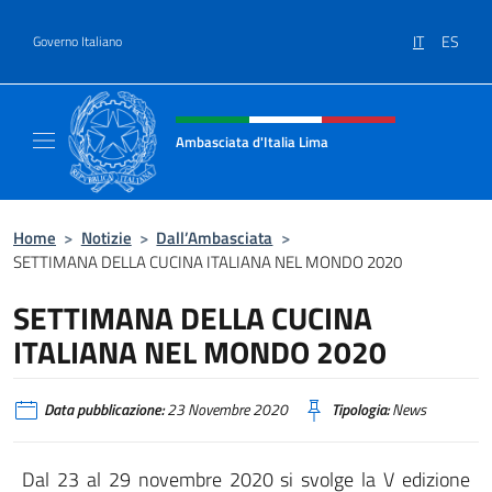
Salta al contenuto
IT
ES
Governo Italiano
Intestazione sito, social e menù
Ambasciata d'Italia Lima
Sito Ufficiale Ambasciata d'Italia a Lima
Home
>
Notizie
>
Dall’Ambasciata
>
SETTIMANA DELLA CUCINA ITALIANA NEL MONDO 2020
SETTIMANA DELLA CUCINA
ITALIANA NEL MONDO 2020
Data pubblicazione:
23 Novembre 2020
Tipologia:
News
Dal 23 al 29 novembre 2020 si svolge la V edizione