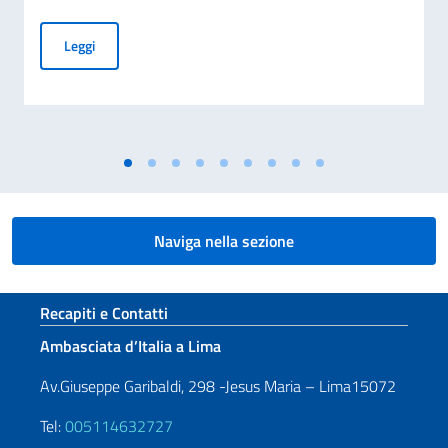
Il Presidente del Consiglio Meloni esprime cordoglio per il t
Leggi
Naviga nella sezione
Sezione footer
Recapiti e Contatti
Ambasciata d’Italia a Lima
Av.Giuseppe Garibaldi, 298 -Jesus Maria – Lima15072
Tel:
005114632727