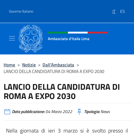
Salta al contenuto
IT
ES
Governo Italiano
Intestazione sito, social e menù
Ambasciata d'Italia Lima
Sito Ufficiale Ambasciata d'Italia a Lima
Home
>
Notizie
>
Dall’Ambasciata
>
LANCIO DELLA CANDIDATURA DI ROMA A EXPO 2030
LANCIO DELLA CANDIDATURA DI
ROMA A EXPO 2030
Data pubblicazione:
04 Marzo 2022
Tipologia:
News
Nella giornata di ieri 3 marzo si è svolto presso il