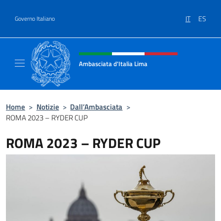
Salta al contenuto
IT
ES
Governo Italiano
Intestazione sito, social e menù
Ambasciata d'Italia Lima
Sito Ufficiale Ambasciata d'Italia a Lima
Home
>
Notizie
>
Dall’Ambasciata
>
ROMA 2023 – RYDER CUP
ROMA 2023 – RYDER CUP