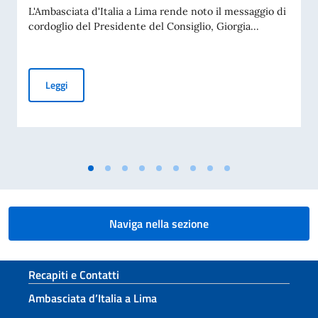
L'Ambasciata d'Italia a Lima rende noto il messaggio di
cordoglio del Presidente del Consiglio, Giorgia...
Il Presidente del Consiglio Meloni esprime cordoglio per il t
Leggi
Naviga nella sezione
Sezione footer
Recapiti e Contatti
Ambasciata d’Italia a Lima