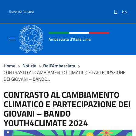
Salta al contenuto
IT
ES
Governo Italiano
Intestazione sito, social e menù
Ambasciata d'Italia Lima
Sito Ufficiale Ambasciata d'Italia a Lima
Home
>
Notizie
>
Dall’Ambasciata
>
CONTRASTO AL CAMBIAMENTO CLIMATICO E PARTECIPAZIONE
DEI GIOVANI – BANDO...
CONTRASTO AL CAMBIAMENTO
CLIMATICO E PARTECIPAZIONE DEI
GIOVANI – BANDO
YOUTH4CLIMATE 2024