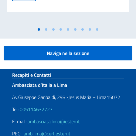
Naviga nella sezione
Sezione footer
Recapiti e Contatti
Ambasciata d’Italia a Lima
Av.Giuseppe Garibaldi, 298 -Jesus Maria – Lima15072
Tel:
005114632727
E-mail:
ambasciata.lima@esteri.it
PEC:
amb.lima@cert.esteri.it