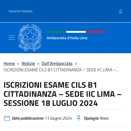
Salta al contenuto
IT
Governo Italiano
Intestazione sito, social e menù
Ambasciata d'Italia Lima
Sito Ufficiale Ambasciata d'Italia a Lima
Home
>
Notizie
>
Dall’Ambasciata
>
ISCRIZIONI ESAME CILS B1 CITTADINANZA – SEDE IIC LIMA –...
ISCRIZIONI ESAME CILS B1
CITTADINANZA – SEDE IIC LIMA –
SESSIONE 18 LUGLIO 2024
Data pubblicazione:
11 Giugno 2024
Tipologia:
News