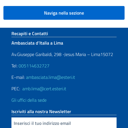
Naviga nella sezione
Sezione footer
Recapiti e Contatti
Ambasciata d’Italia a Lima
Av.Giuseppe Garibaldi, 298 -Jesus Maria – Lima15072
Tel:
005114632727
E-mail:
ambasciata.lima@esteri.it
PEC:
amb.lima@cert.esteri.it
Gli uffici della sede
Iscriviti alla nostra Newsletter
Inserisci la tua email