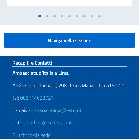
Naviga nella sezione
Sezione footer
Recapiti e Contatti
Ambasciata d’Italia a Lima
Av.Giuseppe Garibaldi, 298 -Jesus Maria – Lima15072
Tel:
005114632727
E-mail:
ambasciata.lima@esteri.it
PEC:
amb.lima@cert.esteri.it
Gli uffici della sede