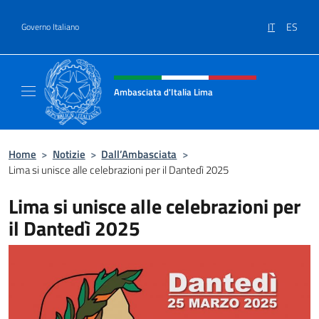
Salta al contenuto
IT
ES
Governo Italiano
Intestazione sito, social e menù
Ambasciata d'Italia Lima
Sito Ufficiale Ambasciata d'Italia a Lima
Home
>
Notizie
>
Dall’Ambasciata
>
Lima si unisce alle celebrazioni per il Dantedì 2025
Lima si unisce alle celebrazioni per
il Dantedì 2025