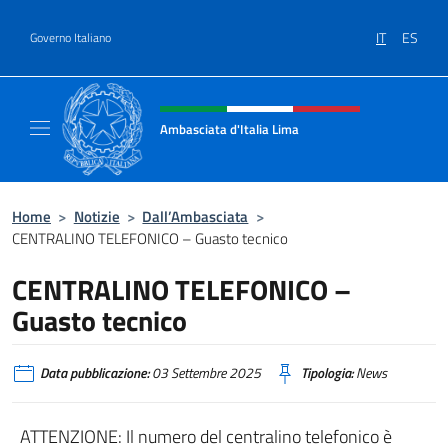
Salta al contenuto
IT
ES
Governo Italiano
Intestazione sito, social e menù
Ambasciata d'Italia Lima
Sito Ufficiale Ambasciata d'Italia a Lima
Home
>
Notizie
>
Dall’Ambasciata
>
CENTRALINO TELEFONICO – Guasto tecnico
CENTRALINO TELEFONICO –
Guasto tecnico
Data pubblicazione:
03 Settembre 2025
Tipologia:
News
ATTENZIONE: Il numero del centralino telefonico è