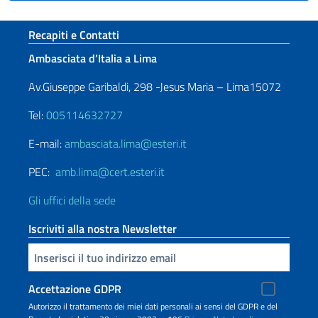
Sezione footer
Recapiti e Contatti
Ambasciata d’Italia a Lima
Av.Giuseppe Garibaldi, 298 -Jesus Maria – Lima15072
Tel:
005114632727
E-mail:
ambasciata.lima@esteri.it
PEC:
amb.lima@cert.esteri.it
Gli uffici della sede
Iscriviti alla nostra Newsletter
Inserisci la tua email
Accettazione GDPR
Autorizzo il trattamento dei miei dati personali ai sensi del GDPR e del