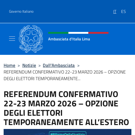
Salta al contenuto
IT
ES
Governo Italiano
Intestazione sito, social e menù
Ambasciata d'Italia Lima
Sito Ufficiale Ambasciata d'Italia a Lima
Home
>
Notizie
>
Dall’Ambasciata
>
REFERENDUM CONFERMATIVO 22-23 MARZO 2026 – OPZIONE
DEGLI ELETTORI TEMPORANEAMENTE...
REFERENDUM CONFERMATIVO
22-23 MARZO 2026 – OPZIONE
DEGLI ELETTORI
TEMPORANEAMENTE ALL’ESTERO