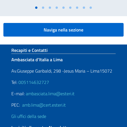
Naviga nella sezione
Sezione footer
Recapiti e Contatti
Ambasciata d’Italia a Lima
Av.Giuseppe Garibaldi, 298 -Jesus Maria – Lima15072
Tel:
005114632727
E-mail:
ambasciata.lima@esteri.it
PEC:
amb.lima@cert.esteri.it
Gli uffici della sede