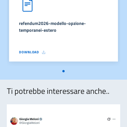
refendum2026-modello-opzione-
temporanei-estero
DOWNLOAD
REFENDUM2026-MODELLO-OPZIONE-TEMPORANEI-ESTERO
Ti potrebbe interessare anche..