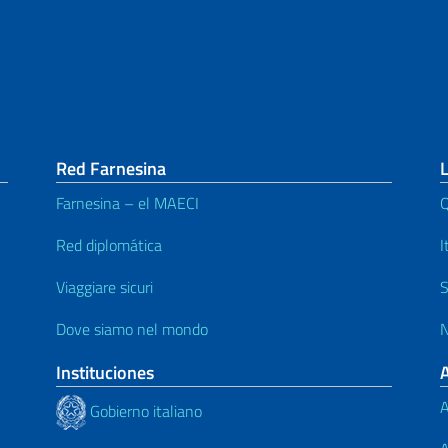
Red Farnesina
L
Farnesina – el MAECI
Q
Red diplomática
I
Viaggiare sicuri
S
Dove siamo nel mondo
N
Instituciones
A
Gobierno italiano