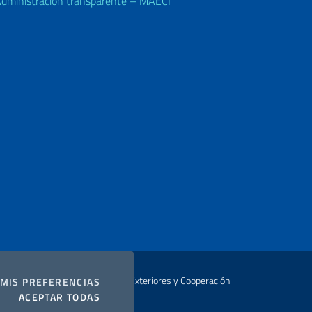
dministración transparente – MAECI
Vehículos y licencias de conducir
Codice fiscale
Registro consular y otros servicios
Autor Ministerio de Relaciones Exteriores y Cooperación
COOKIES
MIS PREFERENCIAS
I COOKIES
ACEPTAR TODAS