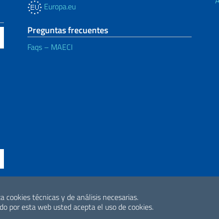
A
Europa.eu
Preguntas frecuentes
Faqs – MAECI
a cookies técnicas y de análisis necesarias.
ne di accessibilità
2026 Derechos de 
o por esta web usted acepta el uso de cookies.
Internacional