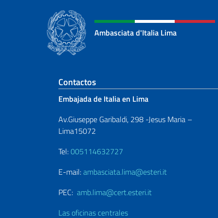
Ambasciata d'Italia Lima
Sezione footer
Contactos
Embajada de Italia en Lima
Av.Giuseppe Garibaldi, 298 -Jesus Maria –
Lima15072
Tel:
005114632727
E-mail:
ambasciata.lima@esteri.it
PEC:
amb.lima@cert.esteri.it
Las oficinas centrales