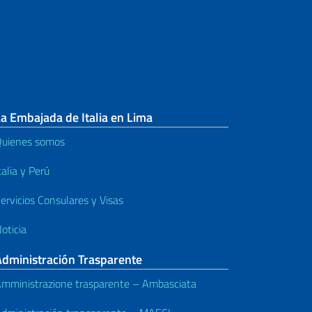
Electrónico (CIE)
Documento de viaje de
emergencia (E.T.D.)
Estado civil
a Embajada de Italia en Lima
Asistencia a ciudadanos en el
uienes somos
extranjero
talia y Perú
Servicios electorales
ervicios Consulares y Visas
Servicios notariales
oticia
Pensiones y seguridad social
Administración Trasparente
Traducción y legalización de
mministrazione trasparente – Ambasciata
documentos