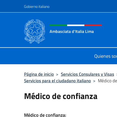
Saltar al contenido
Gobierno italiano
Encabezado del sitio web,
Ambasciata d'Italia Lima
Sito Ufficiale Ambasciata d'Italia a
Quienes s
Página de inicio
>
Servicios Consulares y Visas
Servicios para el ciudadano italiano
>
Médico de
Médico de confianza
Médico de confianza: