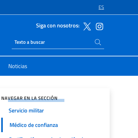
ES
Siga con nosotros:
Buscar en el sitio
Ricerca sito live
Noticias
rtir en Redes Sociales
Pasaportes
NAVEGAR EN LA SECCIÓN
Servicio militar
Médico de confianza