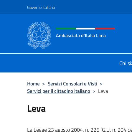
Salta al contenuto
Governo Italiano
Intestazione sito, social 
Ambasciata d'Italia Lima
Sito Ufficiale Ambasciata d'Italia a
Chi s
Home
>
Servizi Consolari e Visti
>
Servizi per il cittadino italiano
>
Leva
Leva
La Legge 23 agosto 2004, n. 226 (G.U. n. 204 de