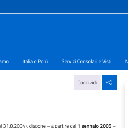
e menù
 Lima
iamo
Italia e Perù
Servizi Consolari e Visti
N
Condi
Condividi
l 31.8.2004), dispone – a partire dal
1 gennaio 2005
–