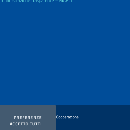
mministrazione trasparente – MAECI
documenti
Autoveicoli e Patenti di guida
Codice fiscale
Albo Consolare e altri servizi
istero degli Affari Esteri e della Cooperazione
COOKIES
PREFERENZE
I COOKIES
ACCETTO TUTTI