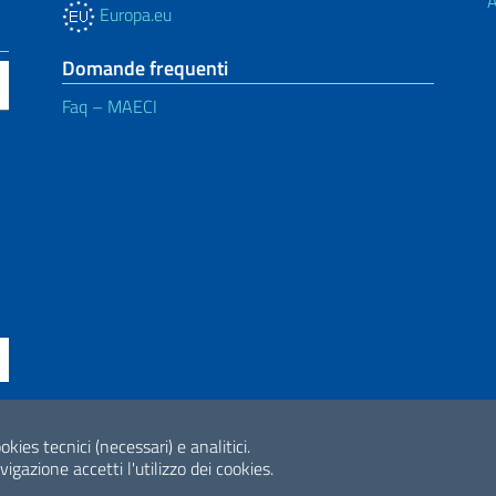
A
Europa.eu
Domande frequenti
Faq – MAECI
okies tecnici (necessari) e analitici.
ne di accessibilità
2026 Copyright Min
gazione accetti l'utilizzo dei cookies.
Internazionale