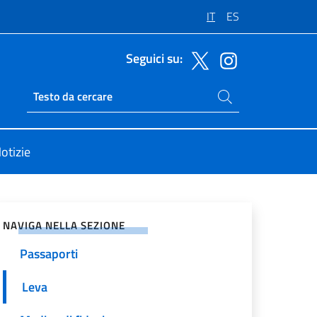
IT
ES
Seguici su:
Cerca nel sito
Ricerca sito live
otizie
vidi sui Social Network
NAVIGA NELLA SEZIONE
Passaporti
Leva