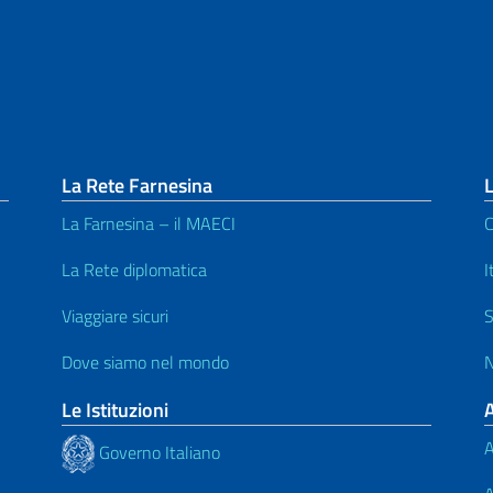
La Rete Farnesina
L
La Farnesina – il MAECI
C
La Rete diplomatica
I
Viaggiare sicuri
S
Dove siamo nel mondo
N
Le Istituzioni
A
Governo Italiano