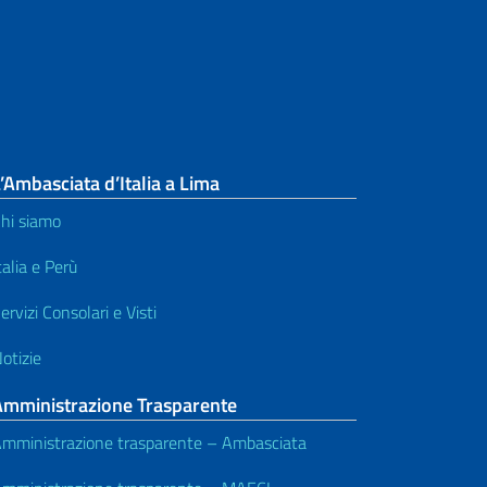
Comitati degli Italiani (COM.IT.ES.)
Carta d’identità elettronica – CIE
Emergency Travel Documents
(ETD)
’Ambasciata d’Italia a Lima
hi siamo
Stato Civile
talia e Perù
Assistenza ai cittadini all'estero
ervizi Consolari e Visti
Servizi elettorali
otizie
Servizi notarili
Amministrazione Trasparente
Pensioni e sicurezza sociale
mministrazione trasparente – Ambasciata
Traduzione e legalizzazione dei