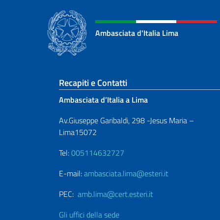
Ambasciata d'Italia Lima
Sezione footer
Recapiti e Contatti
Ambasciata d’Italia a Lima
Av.Giuseppe Garibaldi, 298 -Jesus Maria –
Lima15072
Tel:
005114632727
E-mail:
ambasciata.lima@esteri.it
PEC:
amb.lima@cert.esteri.it
Gli uffici della sede